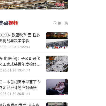
热点
视频
换一换
OE;XN:欧盟秋季‘面’临多
重挑战与决策考验
2026-02-05 17:22:41
兴:化股{份}：子公司兴化
化工完成装置年度检修计
划 全面恢复生产运行状态
2026-01-28 13:41:41
日—本首相高市早苗下令
制定经济计划应对通胀
2026-01-30 20:51:41
践行高质量!发展 ;京东肯