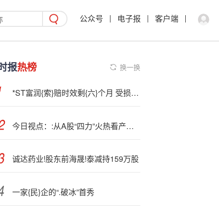
公众号
电子报
客户端
时报
热榜
换一换
*ST富润{索}赔时效剩{六}个月 受损股民仍可索赔
今日视点：:从A股“四力”火热看产业变革与投资新局
诚达药业!股东前海晟!泰减持159万股
一家{民}企的“.破冰”首秀