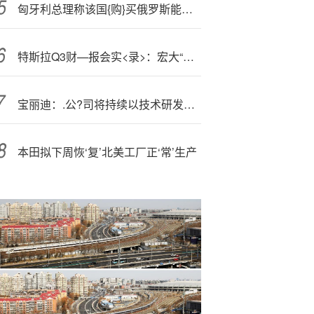
匈牙利总理称该国{购}买俄罗斯能源将获得美国的制:裁豁免
特斯拉Q3财—报会实<录>：宏大“画饼”盖不住财报拉胯 机器人和Robotaxi目标下调令人担忧
宝丽迪：.公?司将持续以技术研发为核心战略，深耕原液着色技术
本田拟下周恢‘复’北美工厂正‘常’生产