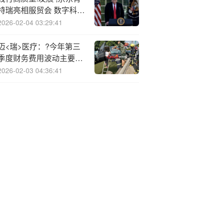
特瑞亮相服贸会 数字科技
打造投教新范式
2026-02-04 03:29:41
迈<瑞>医疗：?今年第三
季度财务费用波动主要是
因为汇兑损益
2026-02-03 04:36:41