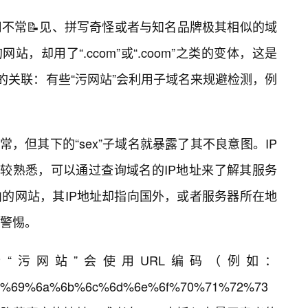
不常📝见、拼写奇怪或者与知名品牌极其相似的域
站，却用了“.ccom”或“.coom”之类的变体，这是
的关联：有些“污网站”会利用子域名来规避检测，例
似正常，但其下的“sex”子域名就暴露了其不良意图。IP
比较熟悉，可以通过查询域名的IP地址来了解其服务
的网站，其IP地址却指向国外，或者服务器所在地
警惕。
些“污网站”会使用URL编码（例如：
%69%6a%6b%6c%6d%6e%6f%70%71%72%73